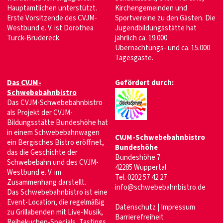
Hauptamtlichen unterstützt.
Kirchengemeinden und
Erste Vorsitzende des CVJM-
Sportvereine zu den Gästen. Die
Westbund e. V. ist Dorothea
Jugendbildungsstätte hat
Turck-Brudereck.
jährlich ca. 19.000
Übernachtungs- und ca. 15.000
Tagesgäste.
Das CVJM-
Gefördert durch:
Schwebebahnbistro
Das CVJM-Schwebebahnbistro
als Projekt der CVJM-
Bildungsstätte Bundeshöhe hat
in einem Schwebebahnwagen
CVJM-Schwebebahnbistro
ein Bergisches Bistro eröffnet,
Bundeshöhe
das die Geschichte der
Bundeshöhe 7
Schwebebahn und des CVJM-
42285 Wuppertal
Westbund e. V. im
Tel. 0202 57 42 27
Zusammenhang darstellt.
info@schwebebahnbistro.de
Das Schwebebahnbistro ist eine
Event-Location, die regelmäßig
Datenschutz |
Impressum
zu Grillabenden mit Live-Musik,
Barrierefreiheit
Reibekuchen-Specials, Tastings