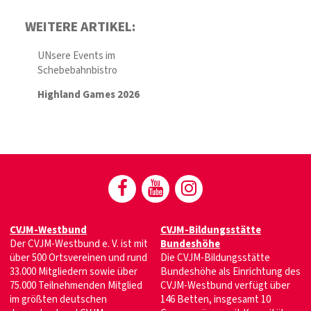
WEITERE ARTIKEL:
UNsere Events im
Schebebahnbistro
Highland Games 2026
CVJM-Westbund
CVJM-Bildungsstätte
Der CVJM-Westbund e. V. ist mit
Bundeshöhe
über 500 Ortsvereinen und rund
Die CVJM-Bildungsstätte
33.000 Mitgliedern sowie über
Bundeshöhe als Einrichtung des
75.000 Teilnehmenden Mitglied
CVJM-Westbund verfügt über
im größten deutschen
146 Betten, insgesamt 10