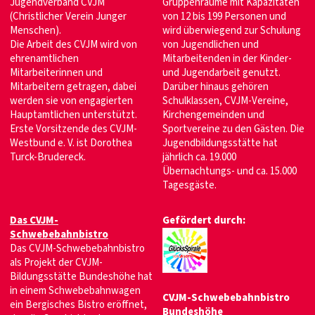
Jugendverband CVJM
Gruppenräume mit Kapazitäten
(Christlicher Verein Junger
von 12 bis 199 Personen und
Menschen).
wird überwiegend zur Schulung
Die Arbeit des CVJM wird von
von Jugendlichen und
ehrenamtlichen
Mitarbeitenden in der Kinder-
Mitarbeiterinnen und
und Jugendarbeit genutzt.
Mitarbeitern getragen, dabei
Darüber hinaus gehören
werden sie von engagierten
Schulklassen, CVJM-Vereine,
Hauptamtlichen unterstützt.
Kirchengemeinden und
Erste Vorsitzende des CVJM-
Sportvereine zu den Gästen. Die
Westbund e. V. ist Dorothea
Jugendbildungsstätte hat
Turck-Brudereck.
jährlich ca. 19.000
Übernachtungs- und ca. 15.000
Tagesgäste.
Das CVJM-
Gefördert durch:
Schwebebahnbistro
Das CVJM-Schwebebahnbistro
als Projekt der CVJM-
Bildungsstätte Bundeshöhe hat
in einem Schwebebahnwagen
CVJM-Schwebebahnbistro
ein Bergisches Bistro eröffnet,
Bundeshöhe